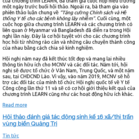
của chương trình LEARN, đã tham gia cuộc họp hiệu trưởng
một ngày trước buổi hội thảo. Ngoài ra, bà tham gia vào
phiên thảo luận chung về
“Tăng cường Chính sách và Hệ
thống Y tế cho các bệnh không lây nhiễm”
. Cuối cùng, một
cuộc họp giữa chương trình LEARN và các chương trình có
liên quan ở Myanmar và Bangladesh đã diễn ra trong Hội
nghị lần này. Đây là cơ hội tuyệt vời cho các chương trình
học hỏi từ những rào cản và những câu chuyện thành công
của nhau bằng cách chia sẻ kinh nghiệm.
Hội nghị năm nay đã kết thúc tốt đẹp và mang lại nhiều
thông tin hữu ích cho MCNV và các đối tác. Năm tới, hội
nghị sẽ được tổ chức ở Vân Nam, Trung Quốc, và một năm
sau, tại CHDCND Lào. Vì vậy, vào năm 2019, MCNV sẽ hỗ
trợ các đối tác của mình tổ chức Hội nghị quốc tế về Y tế
Công cộng lần thứ 11 và sẽ có cơ hội giới thiệu kết quả của
chương trình LEARN cũng như các hoạt động hữu ích khác.
Read more
Hội thảo đánh giá tác động sinh kế 16 xã/thị trấn
vùng biển Quảng Trị
Tin tức