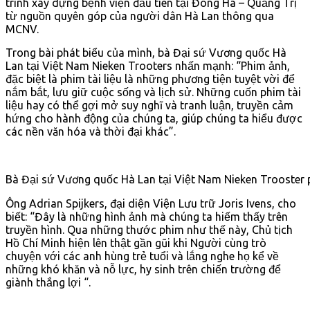
trình xây dựng bệnh viện đầu tiên tại Đông Hà – Quảng Trị
từ nguồn quyên góp của người dân Hà Lan thông qua
MCNV.
Trong bài phát biểu của mình, bà Đại sứ Vương quốc Hà
Lan tại Việt Nam Nieken Trooters nhấn mạnh: “Phim ảnh,
đặc biệt là phim tài liệu là những phương tiện tuyệt vời để
nắm bắt, lưu giữ cuộc sống và lịch sử. Những cuốn phim tài
liệu hay có thể gợi mở suy nghĩ và tranh luận, truyền cảm
hứng cho hành động của chúng ta, giúp chúng ta hiểu được
các nền văn hóa và thời đại khác”.
Bà Đại sứ Vương quốc Hà Lan tại Việt Nam Nieken Trooster p
Ông Adrian Spijkers, đại diện Viện Lưu trữ Joris Ivens, cho
biết: “Đây là những hình ảnh mà chúng ta hiếm thấy trên
truyền hình. Qua những thước phim như thế này, Chủ tịch
Hồ Chí Minh hiện lên thật gần gũi khi Người cùng trò
chuyện với các anh hùng trẻ tuổi và lắng nghe họ kể về
những khó khăn và nỗ lực, hy sinh trên chiến trường để
giành thắng lợi “.