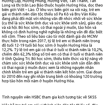
Hướng Lập, Hướng Phùng, Hướng Việt, Tân Thành, Tân
Long và thị trấn Lao Bảo thuộc huyện Hướng Hóa, dọc theo
biên giới Việt – Lào. Ở khu vực biên giới xa xôi này, trẻ em
gái vị thành niên dân tộc thiểu số Pa Kô và Bru Vân Kiều
đang phải đối mặt với những vấn đề nhức nhối về sức khỏe
(cụ thể là sức khỏe tình dục và sức khỏe sinh sản), giáo dục
và xã hội. Bỏ học sớm, có thai ngoài ý muốn, tảo hôn và
không có định hướng nghề nghiệp là những vấn đề đặc biệt
nổi cộm. Theo số liệu báo cáo từ một đánh giá do MCNV
thực hiện trong năm 2017, tỷ lệ trẻ em vị thành niên trong
độ tuổi 12-19 tuổi bỏ học sớm ở huyện Hướng Hóa là
12,2%. Tỷ lệ trẻ em gái có thai ở tuổi vị thành niên là 10,2%,
chiếm đến 62,3% tổng số trẻ em có thai ở tuổi vị thành niên
ở tỉnh Quảng Trị. Bỏ học sớm, thiếu kiến thức và kỹ năng về
chăm sóc sức khỏe tình dục và sức khỏe sinh sản dẫn đến
có thai ngoài ý muốn được xem là những nguyên nhân
chính khiến trẻ em gái vị thành niên kết hôn sớm. Giai đoạn
từ 2010 đến nay ghi nhận trung bình có khoảng 120 trường
hợp tảo hôn mỗi năm ở huyện Hướng Hóa.
Tình nguyện viên HSBC tham gia kịch tương tác về SKSS