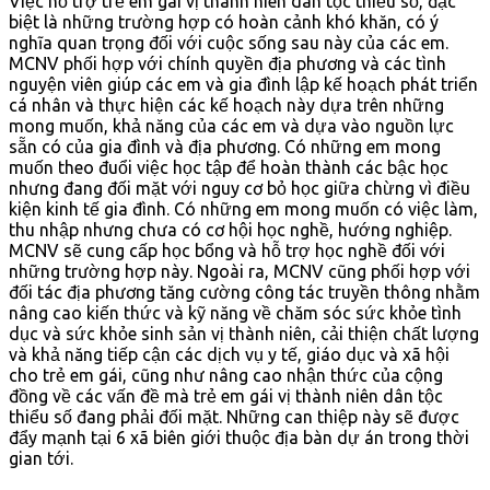
Việc hỗ trợ trẻ em gái vị thành niên dân tộc thiểu số, đặc
biệt là những trường hợp có hoàn cảnh khó khăn, có ý
nghĩa quan trọng đối với cuộc sống sau này của các em.
MCNV phối hợp với chính quyền địa phương và các tình
nguyện viên giúp các em và gia đình lập kế hoạch phát triển
cá nhân và thực hiện các kế hoạch này dựa trên những
mong muốn, khả năng của các em và dựa vào nguồn lực
sẵn có của gia đình và địa phương. Có những em mong
muốn theo đuổi việc học tập để hoàn thành các bậc học
nhưng đang đối mặt với nguy cơ bỏ học giữa chừng vì điều
kiện kinh tế gia đình. Có những em mong muốn có việc làm,
thu nhập nhưng chưa có cơ hội học nghề, hướng nghiệp.
MCNV sẽ cung cấp học bổng và hỗ trợ học nghề đối với
những trường hợp này. Ngoài ra, MCNV cũng phối hợp với
đối tác địa phương tăng cường công tác truyền thông nhằm
nâng cao kiến thức và kỹ năng về chăm sóc sức khỏe tình
dục và sức khỏe sinh sản vị thành niên, cải thiện chất lượng
và khả năng tiếp cận các dịch vụ y tế, giáo dục và xã hội
cho trẻ em gái, cũng như nâng cao nhận thức của cộng
đồng về các vấn đề mà trẻ em gái vị thành niên dân tộc
thiểu số đang phải đối mặt. Những can thiệp này sẽ được
đẩy mạnh tại 6 xã biên giới thuộc địa bàn dự án trong thời
gian tới.