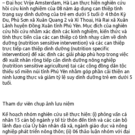
– Đại học Vrije Amsterdam, Hà Lan thực hiện nghiên cứu
hồi cứu kinh nghiệm của 08 năm áp dụng can thiệp tình
trạng suy dinh dưỡng của trẻ em dưới 5 tuổi ở 4 thôn Kỳ
Đu, Phú Sơn xã Xuân Quang 2 và Xí Thoại, Hà Rai xã Xuân
Lãnh huyện Đồng Xuân tỉnh Phú Yên. Mục đích của nghiên
cứu hồi cứu nhằm xác định các kinh nghiệm, kiến thức và
tính thực tiển của các can thiệp có tính nhạy cảm về dinh
dưỡng (nutrition sensitive intervention) và các can thiệp
trực tiếp can thiệp dinh dưỡng (nutrition specific
intervention) để xác định các giải pháp phù hợp trong việc
đề xuất nhân rộng tiếp cận dinh dưỡng nông nghiệp
(nutrition sensitive agriculture) tại các cộng đồng dân tộc
thiểu số miền núi tỉnh Phú Yên nhằm góp phần cải thiện an
ninh lương thực và giảm tỷ lệ suy dinh dưỡng trẻ em dưới 5
tuổi.
Tham dự viên chụp ảnh lưu niệm
Kế hoạch nhóm nghiên cứu sẽ thực hiện: (i) phỏng vấn cá
nhân 15 cán bộ ngành y tế từ thôn đến tỉnh và các cán bộ
lãnh đạo của Ủy bân nhân dã xã, ngành giáo dục và nông
nghiệp phát triển nông thôn; (ii) 06 thảo luận nhóm với đại