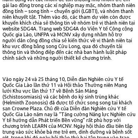
gái lao động trong các xí nghiệp may mặc, nhóm thanh niên
đồng tính – song tính – chuyển giới (LGBTI), và nhóm thanh
niên khuyết tật. Thêm vào đó, các tham dự viên còn được
khuyến khích chia sẻ thông tin về nhóm trẻ vị thành niên tại
website SDG4A. Trang web SDG4A do Viện Y tế Công cộng
Quốc gia Lào, UNFPA và MCNV xây dựng nhằm hỗ trợ
người dân cộng đồng chia sẻ kiến thức về vị thành niên tại
khu vực đồng bằng song Cửu Long, qua đó chuyển tải
thông tin và thông điệp đến các nhà ban hành luật pháp
chính sách và những người thiết kế chương trình.
Vào ngày 24 và 25 tháng 10, Diễn đàn Nghiên cứu Y tế
Quốc Gia Lào lần thứ 11 và Hội thảo Thường niên Mạng
lưới Khu vực lần thứ 17 về Bệnh Sán Máng
(Schistosomiasis) và các bệnh do ký sinh trùng khác
(Helminth Zoonosis) đã được tổ chức song song tại khách
sạn Crowne Plaza. Chủ đề của Diễn đàn Nghiên cứu Y tế
Quốc Gia Lào năm nay là “Tăng cường Năng lực Nghiên cứu
Y tế hướng dẫn Phát triển Bền vững” rất phù hợp với
chương trình LEARN của MCNV. Ngày hội thảo đầu tiên tập
trung vào sức khỏe bà mẹ trẻ em, dinh dưỡng và bệnh sốt
rét, trong khi đó ngày hội thảo thứ hai tập trung vào trao