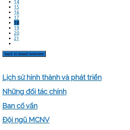
14
15
16
17
18
19
20
21
back to board overview
Lịch sử hình thành và phát triển
Những đối tác chính
Ban cố vấn
Đội ngũ MCNV