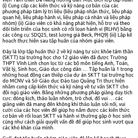
(i) Cung cấp các kiến thức và kỹ năng cơ bản của các
phương pháp tâm lý trị liệu (liệu pháp nhận thức, liệu pháp
quan hệ, liệu pháp hành vi, liệu pháp cá nhân và liệu pháp
nhóm) (ii) Giáo viên có khả năng phát hiện, hỗ trợ và theo
dõi tiến triển của học sinh có rối loạn hành vi (RLHV) bằng
các công cụ: SDQ25, test lượng giá Beck, PHQ9) (iii) Lập kế
hoạch thực hiện sau tập huấn của nhóm giáo viên.
Đây là lớp tập huấn thứ 2 về kỹ năng tư sức khỏe tâm thần
(SKTT) tại trường học cho 12 giáo viên đã được Trường
THPT Vĩnh Linh chọn lọc từ các bộ môn tiếng Anh, Toán,
Vật lý, Sinh học, Giáo dục công dân … Tập huấn là 1 trong
những hoạt động can thiệp của dự án SKTT tại trường học
do MCNV và Sở Giáo dục Đào tạo Quảng Trị thực hiện
nhằm cung cấp kiến thức và kỹ năng về tư vấn SKTT cho
đội ngũ giáo viên. Bằng những phương pháp giảng dạy tích
cực: đóng kịch, thảo luận nhóm, trò chơi, đố vui … các
giảng viên đã mang đến không khí thảo luận sôi nổi, vui
cười của các học viên để giúp họ nắm được các kiến thức
cơ bản về rối loạn SKTT và hành vi thường gặp ở học sinh
cũng như cách giải quyết vấn đề để giúp học sinh vượt qua
các khó khăn của mình.