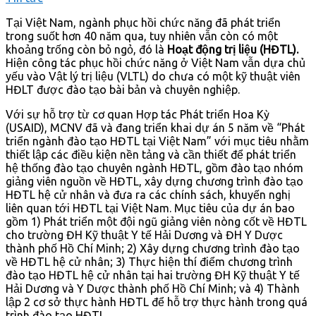
Tại Việt Nam, ngành phục hồi chức năng đã phát triển
trong suốt hơn 40 năm qua, tuy nhiên vẫn còn có một
khoảng trống còn bỏ ngỏ, đó là
Hoạt động trị liệu (HĐTL).
Hiện công tác phục hồi chức năng ở Việt Nam vẫn dựa chủ
yếu vào Vật lý trị liệu (VLTL) do chưa có một kỹ thuật viên
HĐLT được đào tạo bài bản và chuyên nghiệp.
Với sự hỗ trợ từ cơ quan Hợp tác Phát triển Hoa Kỳ
(USAID), MCNV đã và đang triển khai dự án 5 năm về “Phát
triển ngành đào tạo HĐTL tại Việt Nam” với mục tiêu nhằm
thiết lập các điều kiện nền tảng và cần thiết để phát triển
hệ thống đào tạo chuyên ngành HĐTL, gồm đào tạo nhóm
giảng viên nguồn về HĐTL, xây dựng chương trình đào tạo
HĐTL hệ cử nhân và đưa ra các chính sách, khuyến nghị
liên quan tới HĐTL tại Việt Nam. Mục tiêu của dự án bao
gồm 1) Phát triển một đội ngũ giảng viên nòng cốt về HĐTL
cho trường ĐH Kỹ thuật Y tế Hải Dương và ĐH Y Dược
thành phố Hồ Chí Minh; 2) Xây dựng chương trình đào tạo
về HĐTL hệ cử nhân; 3) Thực hiện thí điểm chương trình
đào tạo HĐTL hệ cử nhân tại hai trường ĐH Kỹ thuật Y tế
Hải Dương và Y Dược thành phố Hồ Chí Minh; và 4) Thành
lập 2 cơ sở thực hành HĐTL để hỗ trợ thực hành trong quá
trình đào tạo HĐTL.