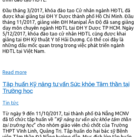
Đầu tháng 3/2017, khóa đào tạo Cử nhân ngành HĐTL đã
được khai giảng tại ĐH Y Dược thành phố Hồ Chí Minh. Đầu
tháng 11/2017, giảng viên ĐH Manipal Ấn Độ đã sang giảng
dạy môn chuyên ngành HĐTL tại ĐH Y Dược TP HCM. Ngày
5/12/2017, khóa đào tạo cử nhân HĐTL cũng được khai
giảng tại ĐH Kỹ thuật Y tế Hải Dương. Có thể coi đây là
những dấu mốc quan trọng trong việc phát triển ngành
HĐTL tại Việt Nam.
Read more
Tập huấn Kỹ năng tư vấn Sức khỏe Tâm thần tại
Trường học
Tin tức
Từ ngày 9 đến 11/10/2017, tại thành phố Đà Nẵng MCNV
đã tổ chức tập huấn về “
Kỹ năng tư vấn sức khỏe tâm thần
tại trường học
” cho nhóm giáo viên chủ chốt của Trường
THPT Vĩnh Linh, Quảng Trị. Tập huấn do hai bác sỹ Bệnh
viện Tâm thần Đã Nẵng hướng dẫn. Mục đích lớp tập huấn