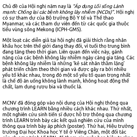
Chủ đề của Hội nghị năm nay là
“Áp dụng Lối sống Lành
mạnh: Chống lại các bệnh không lây nhiễm (NCDs)”.
Hội nghị
có sự tham dự của Bộ trưởng Bộ Y tế và Thể thao
Myanmar, và các tham dự viên đến từ các quốc gia thuộc
tiểu vùng sông Mekong (ICPH-GMS).
Một loạt các diễn giả tại hội nghị đã giải thích rằng nhân
khẩu học trên thế giới đang thay đổi, vì tuổi thọ trung bình
đang tăng theo thời gian. Liên quan đến việc này, gánh
nặng của các bệnh không lây nhiễm ngày càng gia tăng. Các
bệnh không lây nhiễm là những ‘kẻ sát nhân thầm lặng’
phát triển chậm theo thời gian và được gây ra bởi nhiều
yếu tố khác nhau, trong đó một số yếu tố quan trọng nhất
là chế độ ăn uống không lành mạnh, không hoạt động thể
chất, lạm dụng rượu bia và thuốc lá.
MCNV đã đóng góp vào nội dung của Hội nghị thông qua
chương trình LEARN bằng nhiều cách khác nhau. Thứ nhất,
một nghiên cứu sinh tiến sĩ được hỗ trợ thông qua chương
trình LEARN trình bày các kết quả nghiên cứu của mình
thông qua trình bày áp phích (poster). Thứ hai, Hiệu trưởng
trường Đại học Khoa học Y tế ở Viêng Chăn, một đối tác