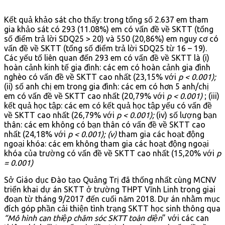
Kết quả khảo sát cho thấy: trong tổng số 2.637 em tham
gia khảo sát có 293 (11.08%) em có vấn đề về SKTT (tổng
số điểm trả lời SDQ25 > 20) và 550 (20,86%) em nguy cơ có
vấn đề về SKTT (tổng số điểm trả lời SDQ25 từ 16 – 19).
Các yếu tố liên quan đến 293 em có vấn đề về SKTT là (i)
hoàn cảnh kinh tế gia đình: các em có hoàn cảnh gia đình
nghèo có vấn đề về SKTT cao nhất (23,15% với
p < 0.001);
(ii) số anh chị em trong gia đình: các em có hơn 5 anh/chị
em có vấn đề về SKTT cao nhất (20,79% với
p < 0.001)
; (iii)
kết quả học tập: các em có kết quả học tập yếu có vấn đề
về SKTT cao nhất (26,79% với
p < 0.001);
(iv) số lượng bạn
thân: các em không có bạn thân có vấn đề về SKTT cao
nhất (24,18% với
p < 0.001); (v)
tham gia các hoạt động
ngoại khóa: các em không tham gia các hoạt động ngoại
khóa của trường có vấn đề về SKTT cao nhất (15,20% với
p
= 0.001)
Sở Giáo dục Đào tạo Quảng Trị đã thống nhất cùng MCNV
triển khai dự án SKTT ở trường THPT Vĩnh Linh trong giai
đoạn từ tháng 9/2017 đến cuối năm 2018. Dự án nhằm mục
đích góp phần cải thiện tình trạng SKTT học sinh thông qua
“Mô hình can thiệp chăm sóc SKTT toàn diện
” với các can