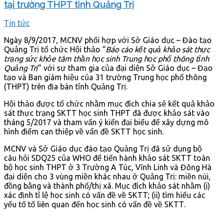
tại trường THPT tỉnh Quảng Trị
Tin tức
Ngày 8/9/2017, MCNV phối hợp với Sở Giáo dục – Đào tạo
Quảng Trị tổ chức Hội thảo “
Báo cáo kết quả khảo sát thực
trạng sức khỏe tâm thần học sinh Trung học phổ thông tỉnh
Quảng Trị
” với sự tham gia của đại diện Sở Giáo dục – Đạo
tạo và Ban giám hiệu của 31 trường Trung học phổ thông
(THPT) trên địa bàn tỉnh Quảng Trị.
Hội thảo được tổ chức nhằm mục đích chia sẻ kết quả khảo
sát thực trạng SKTT học sinh THPT đã được khảo sát vào
tháng 5/2017 và tham vấn ý kiến đại biểu để xây dựng mô
hình điểm can thiệp về vấn đề SKTT học sinh.
MCNV và Sở Giáo dục đào tạo Quảng Trị đã sử dụng bộ
câu hỏi SDQ25 của WHO để tiến hành khảo sát SKTT toàn
bộ học sinh THPT ở 3 Trường A Túc, Vĩnh Linh và Đông Hà
đại diện cho 3 vùng miền khác nhau ở Quảng Trị: miền núi,
đồng bằng và thành phố/thị xã. Mục đích khảo sát nhằm (i)
xác định tỉ lệ học sinh có vấn đề về SKTT; (ii) tìm hiểu các
yếu tố tố liên quan đến học sinh có vấn đề về SKTT.