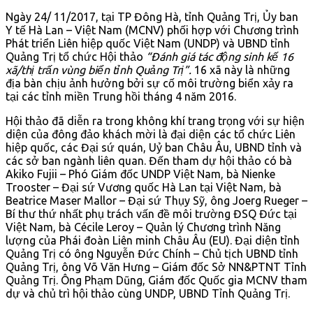
Ngày 24/ 11/2017, tại TP Đông Hà, tỉnh Quảng Trị, Ủy ban
Y tế Hà Lan – Việt Nam (MCNV) phối hợp với Chương trình
Phát triển Liên hiệp quốc Việt Nam (UNDP) và UBND tỉnh
Quảng Trị tổ chức Hội thảo
“Đánh giá tác động sinh kế 16
xã/thị trấn vùng biển tỉnh Quảng Trị”.
16 xã này là những
địa bàn chịu ảnh hưởng bởi sự cố môi trường biển xảy ra
tại các tỉnh miền Trung hồi tháng 4 năm 2016.
Hội thảo đã diễn ra trong không khí trang trọng với sự hiện
diện của đông đảo khách mời là đại diện các tổ chức Liên
hiệp quốc, các Đại sứ quán, Uỷ ban Châu Âu, UBND tỉnh và
các sở ban ngành liên quan. Đến tham dự hội thảo có bà
Akiko Fujii – Phó Giám đốc UNDP Việt Nam, bà Nienke
Trooster – Đại sứ Vương quốc Hà Lan tại Việt Nam, bà
Beatrice Maser Mallor – Đại sứ Thụy Sỹ, ông Joerg Rueger –
Bí thư thứ nhất phụ trách vấn đề môi trường ĐSQ Đức tại
Việt Nam, bà Cécile Leroy – Quản lý Chương trình Năng
lượng của Phái đoàn Liên minh Châu Âu (EU). Đại diện tỉnh
Quảng Trị có ông Nguyễn Đức Chính – Chủ tịch UBND tỉnh
Quảng Trị, ông Võ Văn Hưng – Giám đốc Sở NN&PTNT Tỉnh
Quảng Trị. Ông Phạm Dũng, Giám đốc Quốc gia MCNV tham
dự và chủ trì hội thảo cùng UNDP, UBND Tỉnh Quảng Trị.