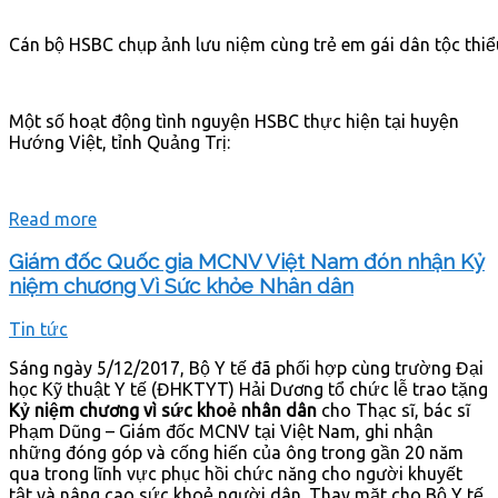
Cán bộ HSBC chụp ảnh lưu niệm cùng trẻ em gái dân tộc thiể
Một số hoạt động tình nguyện HSBC thực hiện tại huyện
Hướng Việt, tỉnh Quảng Trị:
Read more
Giám đốc Quốc gia MCNV Việt Nam đón nhận Kỷ
niệm chương Vì Sức khỏe Nhân dân
Tin tức
Sáng ngày 5/12/2017, Bộ Y tế đã phối hợp cùng trường Đại
học Kỹ thuật Y tế (ĐHKTYT) Hải Dương tổ chức lễ trao tặng
Kỷ niệm chương vì sức khoẻ nhân dân
cho Thạc sĩ, bác sĩ
Phạm Dũng – Giám đốc MCNV tại Việt Nam, ghi nhận
những đóng góp và cống hiến của ông trong gần 20 năm
qua trong lĩnh vực phục hồi chức năng cho người khuyết
tật và nâng cao sức khoẻ người dân. Thay mặt cho Bộ Y tế,