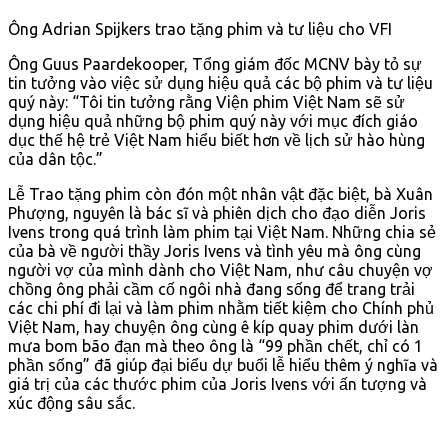
Ông Adrian Spijkers trao tặng phim và tư liệu cho VFI
Ông Guus Paardekooper, Tổng giám đốc MCNV bày tỏ sự
tin tưởng vào việc sử dụng hiệu quả các bộ phim và tư liệu
quý này: “Tôi tin tưởng rằng Viện phim Việt Nam sẽ sử
dụng hiệu quả những bộ phim quý này với mục đích giáo
dục thế hệ trẻ Việt Nam hiểu biết hơn về lịch sử hào hùng
của dân tộc.”
Lễ Trao tặng phim còn đón một nhân vật đặc biệt, bà Xuân
Phượng, nguyên là bác sĩ và phiên dịch cho đạo diễn Joris
Ivens trong quá trình làm phim tại Việt Nam. Những chia sẻ
của bà về người thầy Joris Ivens và tình yêu mà ông cùng
người vợ của mình dành cho Việt Nam, như câu chuyện vợ
chồng ông phải cầm cố ngôi nhà đang sống để trang trải
các chi phí đi lại và làm phim nhằm tiết kiệm cho Chính phủ
Việt Nam, hay chuyện ông cùng ê kíp quay phim dưới làn
mưa bom bão đạn mà theo ông là “99 phần chết, chỉ có 1
phần sống” đã giúp đại biểu dự buổi lễ hiểu thêm ý nghĩa và
giá trị của các thước phim của Joris Ivens với ấn tượng và
xúc động sâu sắc.