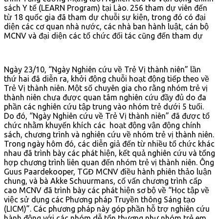
sách Y tế (LEARN Program) tại Lào. 256 tham dự viên đến
từ 18 quốc gia đã tham dự chuỗi sự kiện, trong đó có đại
diện các cơ quan nhà nước, các nhà ban hành luật, cán bộ
MCNV và đại diện các tổ chức đối tác cũng đến tham dự
Ngày 23/10, “Ngày Nghiên cứu về Trẻ Vị thành niên” lần
thứ hai đã diễn ra, khởi động chuỗi hoạt động tiếp theo về
Trẻ Vị thành niên. Một số chuyên gia cho rằng nhóm trẻ vị
thành niên chưa được quan tâm nghiên cứu đầy đủ do đa
phần các nghiên cứu tập trung vào nhóm trẻ dưới 5 tuổi.
Do đó, “Ngày Nghiên cứu về Trẻ Vị thành niên” đã được tổ
chức nhằm khuyến khích các hoạt động vận động chính
sách, chương trình và nghiên cứu về nhóm trẻ vị thành niên.
Trong ngày hôm đó, các diễn giả đến từ nhiều tổ chức khác
nhau đã trình bày các phát hiện, kết quả nghiên cứu và tổng
hợp chương trình liên quan đến nhóm trẻ vị thành niên. Ông
Guus Paardekooper, TGĐ MCNV điều hành phiên thảo luận
chung, và bà Akke Schuurmans, cố vấn chương trình cấp
cao MCNV đã trình bày các phát hiện sơ bộ về “Học tập về
việc sử dụng các Phương pháp Truyền thông Sáng tạo
(LICM)”. Các phương pháp này góp phần hỗ trợ nghiên cứu
hành động với các nhóm dễ tổn thương như nhóm trẻ em