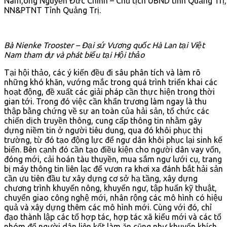
Nam,ông Nguyễn Đức Chính – Chủ tịch UBND tỉnh Quảng Trị
NN&PTNT Tỉnh Quảng Trị.
Bà Nienke Trooster – Đại sứ Vương quốc Hà Lan tại Việt
Nam tham dự và phát biểu tại Hội thảo
Tại hội thảo, các ý kiến đều đi sâu phân tích và làm rõ
những khó khăn, vướng mắc trong quá trình triển khai các
hoạt động, đề xuất các giải pháp cần thực hiện trong thời
gian tới. Trong đó việc cần khẩn trương làm ngay là thu
thập bằng chứng về sự an toàn của hải sản, tổ chức các
chiến dịch truyền thông, cung cấp thông tin nhằm gây
dựng niềm tin ở người tiêu dung, qua đó khôi phục thị
trường, từ đó tạo động lực để ngư dân khôi phục lại sinh kế
biển. Bên cạnh đó cần tạo điều kiện cho người dân vay vốn,
đóng mới, cải hoán tàu thuyền, mua sắm ngư lưới cụ, trang
bị máy thông tin liên lạc để vươn ra khơi xa đánh bắt hải sản
cần ưu tiên đầu tư xây dựng cơ sở hạ tầng, xây dựng
chương trình khuyến nông, khuyến ngư, tập huấn kỹ thuật,
chuyển giao công nghệ mới, nhân rộng các mô hình có hiệu
quả và xây dựng thêm các mô hình mới. Cùng với đó, chỉ
đạo thành lập các tổ hợp tác, hợp tác xã kiểu mới và các tổ
nhóm để người dân liên kết làm ăn cũng như khuyến khích