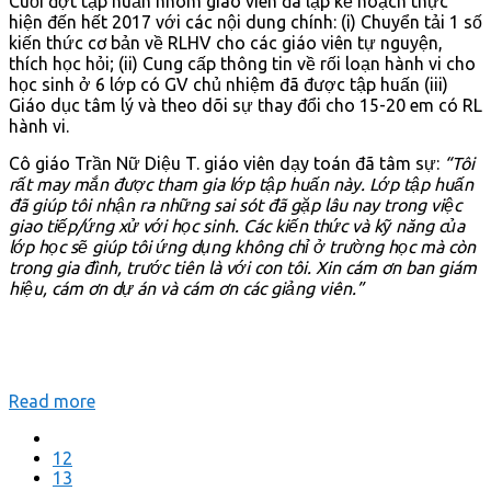
Cuối đợt tập huấn nhóm giáo viên đã lập kế hoạch thực
hiện đến hết 2017 với các nội dung chính: (i) Chuyển tải 1 số
kiến thức cơ bản về RLHV cho các giáo viên tự nguyện,
thích học hỏi; (ii) Cung cấp thông tin về rối loạn hành vi cho
học sinh ở 6 lớp có GV chủ nhiệm đã được tập huấn (iii)
Giáo dục tâm lý và theo dõi sự thay đổi cho 15-20 em có RL
hành vi.
Cô giáo Trần Nữ Diệu T. giáo viên dạy toán đã tâm sự:
“Tôi
rất may mắn được tham gia lớp tập huấn này. Lớp tập huấn
đã giúp tôi nhận ra những sai sót đã gặp lâu nay trong việc
giao tiếp/ứng xử với học sinh. Các kiến thức và kỹ năng của
lớp học sẽ giúp tôi ứng dụng không chỉ ở trường học mà còn
trong gia đình, trước tiên là với con tôi. Xin cám ơn ban giám
hiệu, cám ơn dự án và cám ơn các giảng viên.”
Read more
12
13