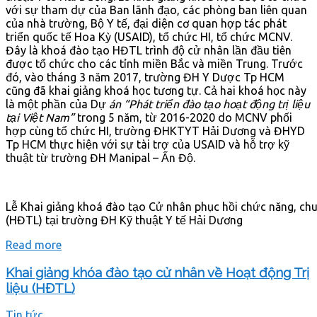
với sự tham dự của Ban lãnh đạo, các phòng ban liên quan
của nhà trường, Bộ Y tế, đại diện cơ quan hợp tác phát
triển quốc tế Hoa Kỳ (USAID), tổ chức HI, tổ chức MCNV.
Đây là khoá đào tạo HĐTL trình độ cử nhân lần đầu tiên
được tổ chức cho các tỉnh miền Bắc và miền Trung. Trước
đó, vào tháng 3 năm 2017, trường ĐH Y Dược Tp HCM
cũng đã khai giảng khoá học tương tự. Cả hai khoá học này
là một phần của Dự
án “Phát triển đào tạo hoạt động trị liệu
tại Việt Nam”
trong 5 năm, từ 2016-2020 do MCNV phối
hợp cùng tổ chức HI, trường ĐHKTYT Hải Dương và ĐHYD
Tp HCM thực hiện với sự tài trợ của USAID và hỗ trợ kỹ
thuật từ trường ĐH Manipal – Ấn Độ.
Lễ Khai giảng khoá đào tạo Cử nhân phục hồi chức năng, chu
(HĐTL) tại trường ĐH Kỹ thuật Y tế Hải Dương
Read more
Khai giảng khóa đào tạo cử nhân về Hoạt động Trị
liệu (HĐTL)
Tin tức