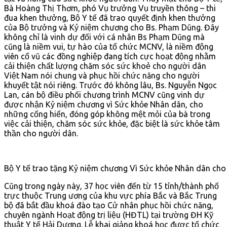
Bà Hoàng Thị Thơm, phó Vụ trưởng Vụ truyền thông – thi
đua khen thưởng, Bộ Y tế đã trao quyết định khen thưởng
của Bộ trưởng và Kỷ niệm chương cho Bs. Phạm Dũng. Đây
không chỉ là vinh dự đối với cá nhân Bs Phạm Dũng mà
cũng là niềm vui, tự hào của tổ chức MCNV, là niềm động
viên cổ vũ các đồng nghiệp đang tích cực hoạt động nhằm
cải thiện chất lượng chăm sóc sức khoẻ cho người dân
Việt Nam nói chung và phục hồi chức năng cho người
khuyết tật nói riêng. Trước đó không lâu, Bs. Nguyễn Ngọc
Lan, cán bộ điều phối chương trình MCNV cũng vinh dự
được nhận Kỷ niệm chương vì Sức khỏe Nhân dân, cho
những cống hiến, đóng góp không mệt mỏi của bà trong
việc cải thiện, chăm sóc sức khỏe, đặc biệt là sức khỏe tâm
thần cho người dân.
Bộ Y tế trao tặng Kỷ niệm chương Vì Sức khỏe Nhân dân ch
Cũng trong ngày này, 37 học viên đến từ 15 tỉnh/thành phố
trực thuộc Trung ương của khu vực phía Bắc và Bắc Trung
bộ đã bắt đầu khoá đào tạo Cử nhân phục hồi chức năng,
chuyên ngành Hoạt động trị liệu (HĐTL) tại trường ĐH Kỹ
thuật Y tế Hải Dương. Lễ khai giảng khoá học được tổ chức