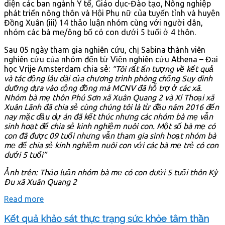
diện các ban ngành Y tế, Giáo dục-Đào tạo, Nông nghiệp
phát triển nông thôn và Hội Phụ nữ của tuyến tỉnh và huyện
Đồng Xuân (iii) 14 thảo luận nhóm cùng với người dân,
nhóm các bà mẹ/ông bố có con dưới 5 tuổi ở 4 thôn.
Sau 05 ngày tham gia nghiên cứu, chị Sabina thành viên
nghiên cứu của nhóm đến từ Viện nghiên cứu Athena – Đại
học Vrije Amsterdam chia sẻ:
“Tôi rất ấn tượng về kết quả
và tác động lâu dài của chương trình phòng chống Suy dinh
dưỡng dựa vào cộng đồng mà MCNV đã hỗ trợ ở các xã.
Nhóm bà mẹ thôn Phú Sơn xã Xuân Quang 2 và Xí Thoại xã
Xuân Lãnh đã chia sẻ cùng chúng tôi là từ đầu năm 2016 đến
nay mặc dầu dự án đã kết thúc nhưng các nhóm bà mẹ vẫn
sinh hoạt để chia sẻ kinh nghiệm nuôi con. Một số bà mẹ có
con đã được 09 tuổi nhưng vẫn tham gia sinh hoạt nhóm bà
mẹ để chia sẻ kinh nghiệm nuôi con với các bà mẹ trẻ có con
dưới 5 tuổi”
Ảnh trên: Thảo luận nhóm bà mẹ có con dưới 5 tuổi thôn Kỳ
Đu xã Xuân Quang 2
Read more
Kết quả khảo sát thực trạng sức khỏe tâm thần