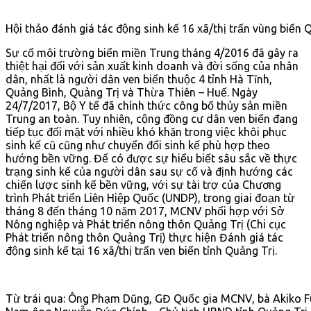
Hội thảo đánh giá tác động sinh kế 16 xã/thị trấn vùng biển
Sự cố môi trường biển miền Trung tháng 4/2016 đã gây ra
thiệt hại đối với sản xuất kinh doanh và đời sống của nhân
dân, nhất là người dân ven biển thuộc 4 tỉnh Hà Tĩnh,
Quảng Bình, Quảng Trị và Thừa Thiên – Huế. Ngày
24/7/2017, Bộ Y tế đã chính thức công bố thủy sản miền
Trung an toàn. Tuy nhiên, cộng đồng cư dân ven biển đang
tiếp tục đối mặt với nhiều khó khăn trong việc khôi phục
sinh kế cũ cũng như chuyển đổi sinh kế phù hợp theo
hướng bền vững. Để có được sự hiểu biết sâu sắc về thực
trạng sinh kế của người dân sau sự cố và định hướng các
chiến lược sinh kế bền vững, với sự tài trợ của Chương
trình Phát triển Liên Hiệp Quốc (UNDP), trong giai đoạn từ
tháng 8 đến tháng 10 năm 2017, MCNV phối hợp với Sở
Nông nghiệp và Phát triển nông thôn Quảng Trị (Chi cục
Phát triển nông thôn Quảng Trị) thực hiện Đánh giá tác
động sinh kế tại 16 xã/thị trấn ven biển tỉnh Quảng Trị.
Từ trái qua: Ông Phạm Dũng, GĐ Quốc gia MCNV, bà Akiko Fu