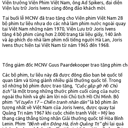
Viện trưởng Viện Phim Việt Nam, ông Ad Spikers, đại diện
Viện lưu trữ Joris Ivens cùng đông đảo khách mời.
Tại buổi lễ MCNV đã trao tặng cho Viện phim Việt Nam 28
bộ phim tư liệu nhựa do các nhà làm phim nước ngoài quay
tại Việt Nam những năm 1970, Viện Lưu trữ Joris Ivens
tặng 4 bộ phim cùng hơn 2.000 trang tài liệu giấy, 140 ảnh
và áp phích do nhà làm phim nổi tiếng người Hà Lan, Joris
Ivens thực hiện tại Việt Nam từ năm 1965 đến 1968.
Tổng giám đốc MCNV Guus Paardekooper trao tặng phim ch
Các bộ phim, tư liệu này đã được đông đảo bạn bè quốc tế
quan tâm và từng giành nhiều giải thưởng quốc tế. Trong
số những bộ phim được trao tặng,
“Cuộc gặp gỡ Hồ Chủ
tịch”
là một trong những thước phim cuối cùng của nước
ngoài thu hình và ghi âm lời nói Chủ tịch Hồ Chí Minh. Bộ
phim
“Vĩ tuyến 17 – Chiến tranh nhân dân”
là bộ phim ấn
tượng nhất về Việt Nam của Joris Ivens, được quay tại
Quảng Trị năm 1967 khi cuộc chiến tranh Việt – Mỹ leo
thang căng thẳng từng nhận Giải thưởng quốc tế Hòa Bình
Lenin. Phim
“Bệnh viện Đông Hà, tỉnh Quảng Trị”
ghi lại quá