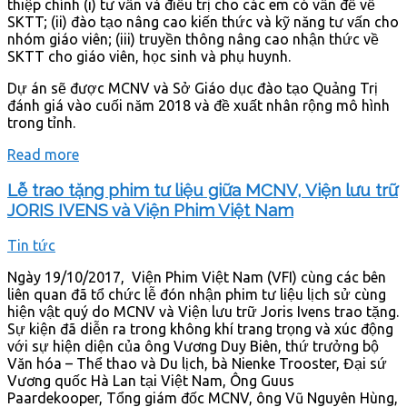
thiệp chính (i) tư vấn và điều trị cho các em có vấn đề về
SKTT; (ii) đào tạo nâng cao kiến thức và kỹ năng tư vấn cho
nhóm giáo viên; (iii) truyền thông nâng cao nhận thức về
SKTT cho giáo viên, học sinh và phụ huynh.
Dự án sẽ được MCNV và Sở Giáo dục đào tạo Quảng Trị
đánh giá vào cuối năm 2018 và đề xuất nhân rộng mô hình
trong tỉnh.
Read more
Lễ trao tặng phim tư liệu giữa MCNV, Viện lưu trữ
JORIS IVENS và Viện Phim Việt Nam
Tin tức
Ngày 19/10/2017, Viện Phim Việt Nam (VFI) cùng các bên
liên quan đã tổ chức lễ đón nhận phim tư liệu lịch sử cùng
hiện vật quý do MCNV và Viện lưu trữ Joris Ivens trao tặng.
Sự kiện đã diễn ra trong không khí trang trọng và xúc động
với sự hiện diện của ông Vương Duy Biên, thứ trưởng bộ
Văn hóa – Thể thao và Du lịch, bà Nienke Trooster, Đại sứ
Vương quốc Hà Lan tại Việt Nam, Ông Guus
Paardekooper, Tổng giám đốc MCNV, ông Vũ Nguyên Hùng,